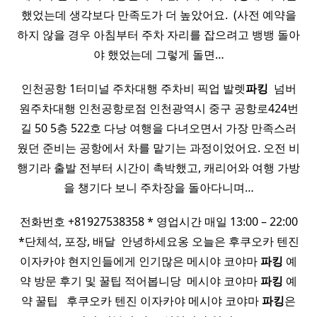
했었는데 생각보다 만족도가 더 높았어요. ​ (사전 예약을
하지 않을 경우 아침부터 주차 자리를 잡으려고 뱅뱅 돌아
야 했었는데 그렇게 돌면…
인천공항 1터미널 주차대행 주차비 픽업 발렛
파킹
​ 넘버
원주차대행 인천공항로점 인천광역시 중구 공항로424번
길 50 5층 522호 다낭 여행을 다녀오면서 가장 만족스러
웠던 준비는 공항에서 차를 맡기는 과정이었어요. 오전 비
행기라 출발 전부터 시간이 촉박했고, 캐리어와 여행 가방
을 챙기다 보니 주차장을 돌아다니며…
전화번호 +81927538358 * 영업시간 매일 13:00 – 22:00
*단체석, 포장, 배달 ​ 안녕하세요옹 오늘은 후쿠오카 텐진
이자카야 현지인들에게 인기많은 메시야 코야마
파킹
예
약 방문 후기 및 꿀팁 적어봅니당 ​ 메시야 코야마
파킹
예
약 꿀팁 ​ ​ 후쿠오카 텐진 이자카야 메시야 코야마
파킹
은