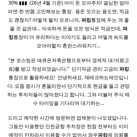
30% ▮▮▮ ​ (26년 4월 기준) 아이 돈 모아주자! 결심한 엄마
라면 한 번쯤 고민해보는 통장. ​ 용돈 모으는 용도면, 적금
도 괜찮지? 어떻게 될지 모르니까,
파킹
통장에 두는 게 좋
을 것 같은데… 익숙하게 돈을 모은 방식은 적금인데,
파
킹
통장이 더 유리하다는 이야기도 들리고 어떻게 씨드를
모아야할지 혼란스러워지기…
“본 포스팅은 애큐온저축은행으로부터 경제적 대가(원고
료)를 받고 작성되었습니다.” ​ 단기자금 관리 고금리
파킹
통장으로 활용하세요! ​ 안녕하세요. 재테크하는제인입니
다. 요즘 증시가 흔들리면서 단기적으로 현금을 들고 관망
하는 투자자들이 많아졌다고 합니다. 그와 더불어 주식 매
수 타이밍을 기다리며 대기하는…
드리고 예약한 시간에 방문하면 업체분이 나오셨답니다. ​
그동안 이용했던 인천공항 주차장은 한참 전부터도 이미
예약이 만차라서 이용할 수가 없어서 와우
파킹
에 의뢰를