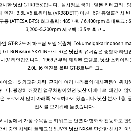
출시한
닛산
GTR(R35)입니다. ​ 실차정보 국가 : 일본 카테고리 : 양
엔진 : 3.8L V6 트윈터보 (VR38DETT) 미션 : 6단 듀얼클러치
 (ATTESA E-TS) 최고출력 : 485마력 / 6,400rpm 최대토크 : 60
3,200~5,200rpm 제로백 : 3.5초 최고…
GT-R 2도어 하드탑 모델 >(출처: Tokumeigakarinoaoshima, C
GT-R(
Nissan
SKYLINE GT-R)은
닛산
의 유서깊은 중형차 라인
사양 라인업입니다. ​ 1969년부터 제작된 모델로,
닛산
스카이라인
2.0L, I6 엔진을 올린 GT-B로부터 그…
아이오닉 5 외교관 차량, 근처에 여러 나라들의 대사관등이 위치
니다. 굉장히 깨끗한 업무차량이었던
닛산
아베니르, 왜건이 많
늘은 도쿄에서 많이 아래쪽 요코하마에 왔습니다.
닛산
본사 1층,
전시를 보기위해 들렸습니다…
UV 시장에서 가장 주목받는 키워드는 단연 대형화와 전동화로 판
준비 중인 차세대 플래그십 SUV인
닛산
NX8은 단순한 신차가 아