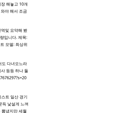
장 해놓고 10개
 와야 해서 조금
역및 요약해 봤
량입니다. 제목:
스트 모델: 최상위
 저도 다녀오느라
사 등등 하나 둘
7676297?s=20
페스트 일산 경기
 문득 낯설게 느껴
를 뽐냈지만 세월