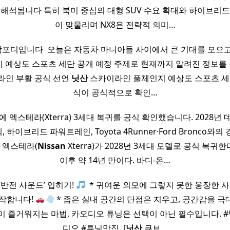
 해석됩니다 특히 북미 중심의 대형 SUV 수요 확대와 하이브리드
이 맞물리며 NX8은 전략적 의미…
포디입니다 ​ 오늘은 자동차 마니아들 사이에서 큰 기대를 모으
 예상도 스포츠 세단 공개 예정 주제로 현재까지 알려진 정보
이라인 부활 공식 선언
닛산
스카이라인 풀체인지 예상도 스포츠 세
식이 공식적으로 확인…
만에 엑스테라(Xterra) 3세대 복귀를 공식 확인했습니다. 2028년
하이브리드 파워트레인, Toyota 4Runner·Ford Bronco와
엑스테라(
Nissan
Xterra)가 2028년 3세대 모델로 공식 복귀한다
이후 약 14년 만이다. 바디-온…
 ‘반전 사운드’ 입히기!
​ * 귀여운 외모에 그렇지 못한 웅장한 
시작합니다!
* 좁은 실내 공간의 단점은 지우고, 공간감을 
전이 즐거워지는 마법, 카오디오 튜닝은 선택이 아닌 필수입니다. #
디오 #튜닝맛집 ​ [
닛산
큐브…