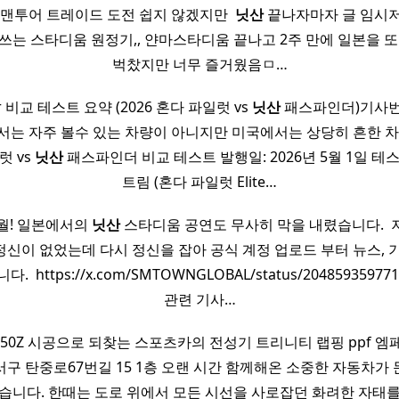
원맨투어 트레이드 도전 쉽지 않겠지만 ​
닛산
끝나자마자 글 임시저
쓰는 스타디움 원정기,, 얀마스타디움 끝나고 2주 만에 일본을 또
벅찼지만 너무 즐거웠음ㅁ…
ver 비교 테스트 요약 (2026 혼다 파일럿 vs
닛산
패스파인더)기사번
서는 자주 볼수 있는 차량이 아니지만 미국에서는 상당히 흔한 차
럿 vs
닛산
패스파인더 비교 테스트 발행일: 2026년 5월 1일 테
트림 (혼다 파일럿 Elite…
4월! 일본에서의
닛산
스타디움 공연도 무사히 막을 내렸습니다. ​
신이 없었는데 다시 정신을 잡아 공식 계정 업로드 부터 뉴스, 기
​ https://x.com/SMTOWNGLOBAL/status/204859359771
관련 기사…
350Z 시공으로 되찾는 스포츠카의 전성기 트리니티 랩핑 ppf 엠
구 탄중로67번길 15 1층 오랜 시간 함께해온 소중한 자동차가
습니다. 한때는 도로 위에서 모든 시선을 사로잡던 화려한 자태