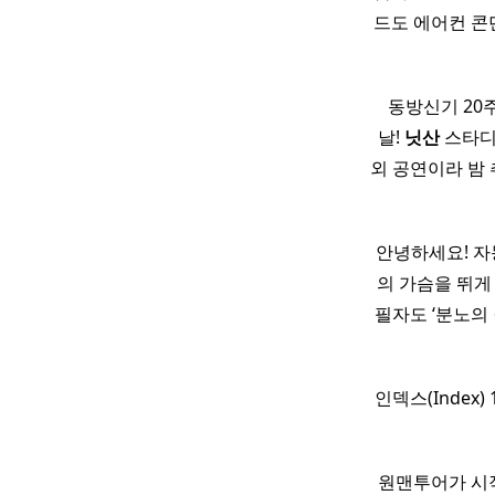
드도 에어컨 콘
​ ​ ​ 동방신
날!
닛산
스타디움
외 공연이라 밤 
안녕하세요! 자
의 가슴을 뛰게
필자도 ‘분노의
인덱스(Index) 1
원맨투어가 시작