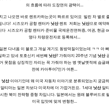
의 흐름에 따라 도장면의 광택이…
고 나오면 바로 렌트카하는곳이 쫘르르 있어요 ​ 빌린 차 별로
니다! ​ 시즈오카 공항 렌터카
닛산
렌트 ​ 저희는
닛산
으로 예약
 ​ 시즈오카 공항 렌터카 준비물 국제운전면허증, 여권, 현금 or 
명다 차량운전자로 등록해서…
일본 다녀옴 이 블로그 개설 계기도 동방덕질이었는데 ㅋㅋ 아 빠
질하고 있네 토호신키 세번째
닛산
? 가줘야지 20주년 기념
닛산
공
거 못참음 상징적인 자리는 꼭 가줘야 하는 병 옛날옛적에 슴글
전에 카아투어?인가 여튼…
명
닛산
이야기인데 왜 미국 자동차 이야기로 분류되었는지 궁금하
 알티마는 일본 차보다 미국차에 더 가깝거든요. ​ 1세대
닛산
알티
 출시한 북미 전략형 중형 차입니다. 일본에서는 원래 블루버드로 
미국 입맛에 맞게 변형한…