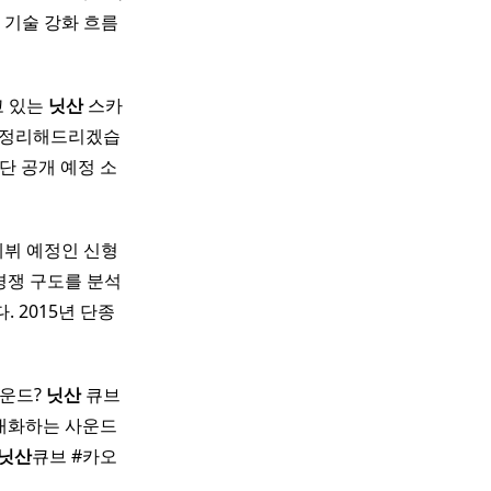
 기술 강화 흐름
고 있는
닛산
스카
를 정리해드리겠습
단 공개 예정 소
 데뷔 예정인 신형
의 경쟁 구도를 분석
. 2015년 단종
사운드?
닛산
큐브
극대화하는 사운드
닛산
큐브 #카오