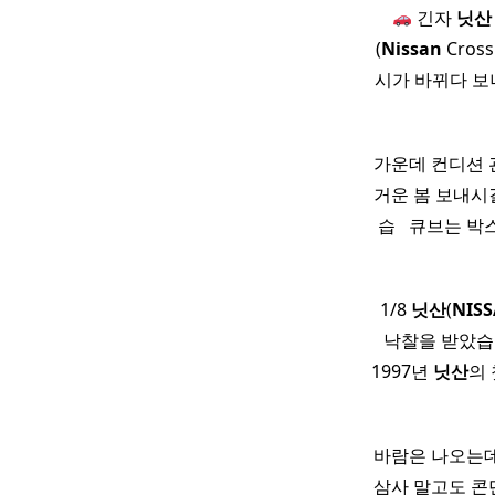
긴자
닛산
(
Nissan
Cros
시가 바뀌다 보
가운데 컨디션 
거운 봄 보내시길
습 ​ ​ 큐브는
1/8
닛산
(
NIS
낙찰을 받았습
1997년
닛산
의
바람은 나오는데
삼사 말고도 콘