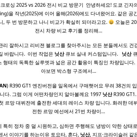
크로싱 2025 vs 2026 전시 비교 방문기 ​ 안녕하세요! 도쿄 긴자
sing)을 작년(2025)에 이어 올해(2026)에도 다녀왔어요. 같은 
니, 두 번 방문하고 나니 비교가 확실히 되더라고요.
오늘은 202
전시 차량 비교 후기를 정리해…
관리 잘하시고 리비젼 블로그를 찾아주시는 모든 분들께서도 건
 바랍니다. ​ 이번 작업은
닛산
큐브 실내 커스텀입니다. ​ ​
닛산
큐
 박스 형태의 독특한 실루엣과 넓은 공간 활용이 특징인 차량입니다. 
아보면 박스형 구조에서…
SAN
) R390 GT1 엔진버전을 일옥에서 구매햇어요 무려 38건의 
니다. 그럼 이게 어떤차량인지 알아볼께요 1997
닛산
R390 GT
 첫 르망 대뷔전에 출전한 세대의 레이스 차량 입니다. 화려한 데
전한 르망 예선에서 21번 차량이…
 특히 정차 중 덜 시원하고, 심하면 주행해도 냉방이 약한 상태로
덴서 이야기를 하는이유 토요타, 혼다,
닛산
, 지프·크라이슬러 같