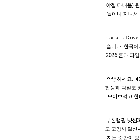
야젭 다녀옴) 
월이나 지나서 
Car and Dri
습니다. 한국에
2026 혼다 파일
안녕하세요. ​ 
현생과 덕질로 정
모아보려고 합니다. 
부천랩핑
닛산
도 고양시 일산서
지는 순간이 있