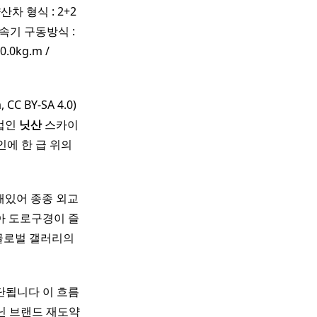
산차 형식 : 2+2
 변속기 구동방식 :
.0kg.m /
C BY-SA 4.0)
업인
닛산
스카이
에 한 급 위의
해있어 종종 외교
아 도로구경이 즐
 글로벌 갤러리의
단됩니다 이 흐름
닌 브랜드 재도약