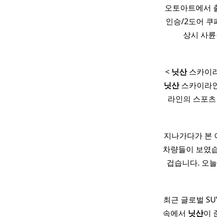
오토아트에서 
인승/2도어 쿠페 
상시 사륜구동
<
닛산
스카이라인 
닛산
스카이라인 
라인의 스포츠 
지나가다가 본 
차량들이 보였습
겁습니다. 오
최근 글로벌 S
속에서
닛산
이 