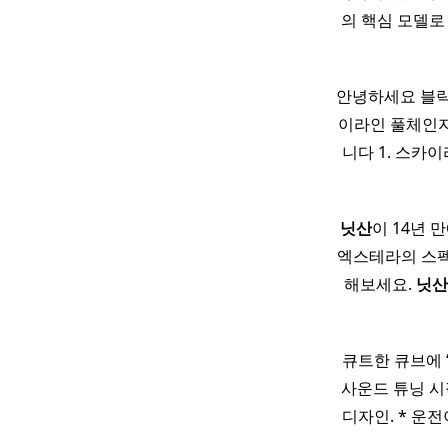
의 핵심 모델로
안녕하세요 블락
이라인 풀체인지
니다 1. 스카
닛산
이 14년 
엑스테라의 스펙, 
해보세요.
닛산
​ 큐트한 큐브에
사운드 튜닝 
디자인. * 운