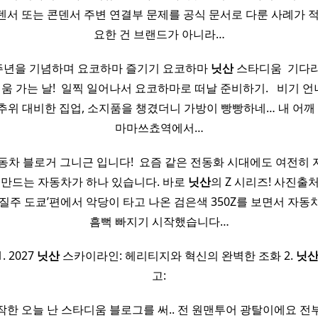
덴서 또는 콘덴서 주변 연결부 문제를 공식 문서로 다룬 사례가 적
요한 건 브랜드가 아니라…
기 20주년을 기념하며 요코하마 즐기기 요코하마
닛산
스타디움 ​ 기다
 가는 날! ​ 일찍 일어나서 요코하마로 떠날 준비하기. ​ ​ 비기 언
추위 대비한 집업, 소지품을 챙겼더니 가방이 빵빵하네… 내 어깨 잘 견
마마쓰쵸역에서…
동차 블로거 그니근 입니다! ​ 요즘 같은 전동화 시대에도 여전히
 만드는 자동차가 하나 있습니다. 바로
닛산
의 Z 시리즈! 사진출처 :
 질주 도쿄’편에서 악당이 타고 나온 검은색 350Z를 보면서 자동
흠뻑 빠지기 시작했습니다…
. 2027
닛산
스카이라인: 헤리티지와 혁신의 완벽한 조화 2.
닛
고:
한 오늘 난 스타디움 블로그를 써.. 전 원맨투어 광탈이에요 전부 