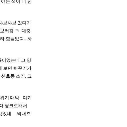
얘는 색이 더 진
로운 샤브샤브 갔다가
보러감 ㅋ ​ 대충
만이라 힘들었긔.. 하
등이었는데 그 영
게 보면 뻐꾸기가
자
신호등
소리. 그
위기 대박 ​ ​ 여기
다 핑크로해서 ​ ​
​ ​ ​ ​ 막내즈