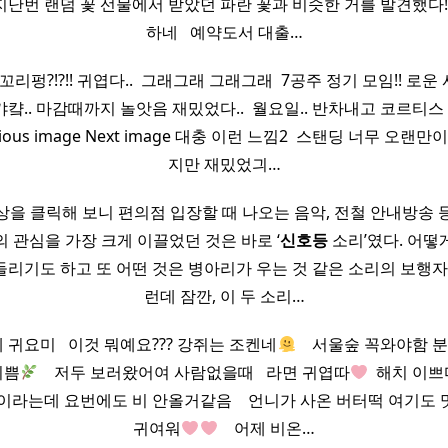
난번 랜덤 꽃 선물에서 받았던 파란 꽃과 비슷한 거를 발견했다! 
하네 ​ ​ 예약도서 대출…
리펑?!?!! 귀엽다.. ​ 그래그래 그래그래 ​ 7공주 정기 모임!! 
.. 마감때까지 놀앗음 재밌었다.. ​ 월요일.. 반차내고 코르티스 
vious image Next image 대충 이런 느낌2 ​ 스탠딩 너무 오랜
지만 재밌었긔…
상을 클릭해 보니 편의점 입장할 때 나오는 음악, 전철 안내방송 
 관심을 가장 크게 이끌었던 것은 바로 ‘
신호등
소리’였다. 어떻
들리기도 하고 또 어떤 것은 병아리가 우는 것 같은 소리의 보행
런데 잠깐, 이 두 소리…
귀요미 ​ ​ 이것 뭐예요??? 강쥐는 조켄네
​ ​ ​ 서울숲 꼭와야함 분
이쁨
​ ​ ​ 저두 보러왔어여 사람없을때 ​ ​ 라면 귀엽따
​ 해치 이쁘
는데 요번에도 비 안올거같음 ​ ​ ​ 언니가 사온 버터떡 여기도 맛있네 
귀여워
​ ​ ​ 어제 비온…