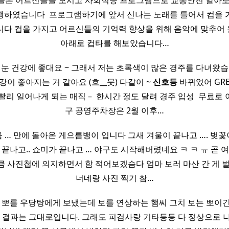
늘은 어르신들을 모시고 사회적응 프로그램으로 교통안전 알아
하였습니다 ​ 프로그램하기에 앞서 신나는 노래를 틀어서 컵을 
다 컵을 가지고 어르신들의 기억력 향상을 위해 음악에 맞추어 왼
아래로 컵타를 해보았습니다…
 눈 건강에 좋대요 ~ 그래서 저는 초록색이 많은 경주를 다녀왔습
강이 좋아지는 거 같아요 (흐__뭇) 다같이 ~
신호등
바뀌었어 GREEN
리 일어나게 되는 매직 – ​ 한시간 정도 달려 경주 입성 ​ 무료
구 공영주차장은 2월 이후…
음 … 만에 돌아온 게으름뱅이 입니다 그새 겨울이 끝나고 …. 벚꽃이
 끝나고.. 쇼미가 끝나고 … 야구도 시작해버렸네요 ㅋ ㅋ ㅠ 곧 여름두
큼 사진첩에 의지하면서 함 적어보겠슴다 엄마 보러 마산 간 게 
너네랑 사진 찍기 참…
​ 행운의 뽀를 우당탕에게 보냈는데 보를 연상하는 햄씨 그치 보는 뽀이긴 해
 결과는 그대로입니다. 그래도 피검사랑 기타등등 다 정상으로 나와서 