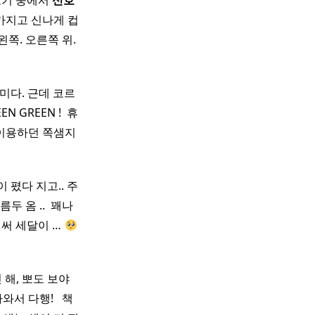
보기 중에서
신호
가지고 신나게 컵
쪽. 오른쪽 위.
미다. 근데 코르
 GREEN ! ​ 휴
로 이용하던 쪽샘지
 폈다 지고.. 주
 옴 .. ​ 꽤나
벌써 세달이 …
, 뽀도 보야 ​ ​
다행! ​ ​ 책