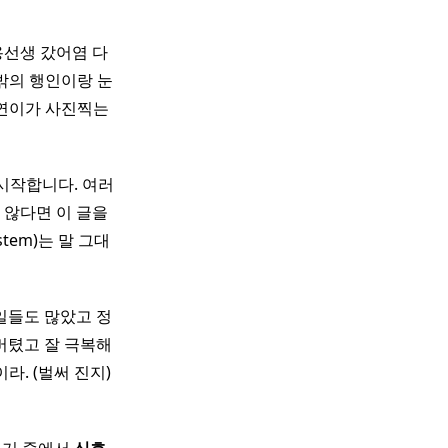
 용용선생 갔어염 다
 밖의 행인이랑 눈
 주연이가 사진찍는
 시작합니다. 여러
 않다면 이 글을
stem)는 말 그대
던 일들도 많았고 정
버텼고 잘 극복해
라. (벌써 진지)