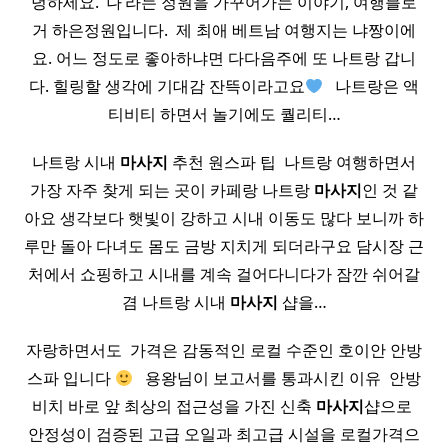
녕하세요. ‘나’라는 정원을 가꾸어가는 이야기, 여행블로
거 하은정원입니다. ​ 제 최애 베트남 여행지는 냐짱이에
요.​ 어느 정도로 좋아하냐면 다다음주에 또 나트랑 갑니
다. 힐링할 생각에 기대감 잔뜩이라고요
​ ​ 나트랑은 액
티비티 하면서 놀기에도 퀄리티…
나트랑 시내
마사지
추천 원스파 팁 ​ 나트랑 여행하면서
가장 자주 찾게 되는 곳이 카페랑 나트랑
마사지
인 것 같
아요 생각보다 햇빛이 강하고 시내 이동도 많다 보니까 하
루만 돌아 다녀도 몸도 금방 지치게 되더라구요 담시장 근
처에서 쇼핑하고 시내를 계속 걸어다니다가 잠깐 쉬어갈
겸 나트랑 시내
마사지
샵을…
자랑하면서도 ​ 가격은 감동적인 로컬 수준인 호이안 안방
스파 입니다
​ ​ 용왕님이 보고서를 통과시킨 이유 ​ 안방
비치 바로 앞 최상의 접근성을 가진 신축
마사지
샵으로 ​
안정성이 검증된 고급 오일과 최고급 시설을 로컬가격으