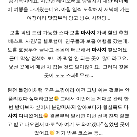
콤가득이에요. 지난번 레이오버로 당일치기 대만 타이베
이 여행을 다녀왔는데요. 아침 일찍 도착해서 저녁에 가는
여정이라 맛집부터 망고 빙수, 시먼딩…
​ 보홀 픽업 드랍 가능한 스파 보홀
마사지
가격 할인 추천
베스트 ​ 사진/글 헬로썸머 ​ 친구들과 보홀 여행을 갔는데,
보홀 호핑투어 끝나고 온몸이 뻐근해서
마사지
찾았어요. ​
근데 막상 검색해 보니까 픽업 안 되는 곳이 많더라고요.
낯선 곳에서 매번 차 잡는 것도 일이잖아요. ​ 그러다 찾은
곳이 도도 스파!! 무료…
완전 돌덩이처럼 굳은 느낌이라 이건 그냥 쉬는 걸로는 안
풀리겠다 싶더라고요
그래서 이번에는 제대로 관리 한
번 받아보자 싶어서 분당
마사지
알아보다가 황실족도
마
사지
다녀왔어요
결론부터 말하면 이번 선택 진짜 잘했
고 받고 나오면서 바로 “아 여기 또 와야겠다” 싶었던 곳이
었어요
제가 받은 코스는 등…