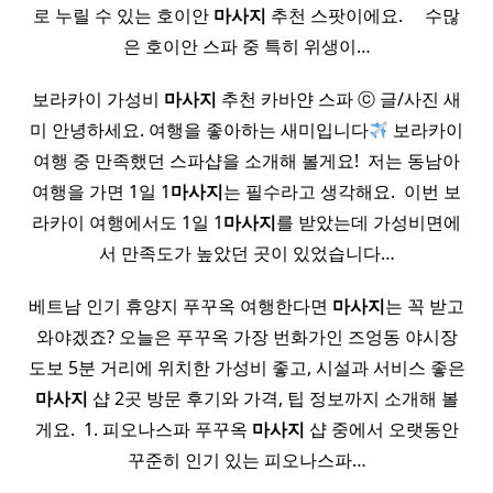
로 누릴 수 있는 호이안
마사지
추천 스팟이에요. ​ ​ ​ ​ 수많
은 호이안 스파 중 특히 위생이…
보라카이 가성비
마사지
추천 카바얀 스파 ⓒ 글/사진 새
미 안녕하세요. 여행을 좋아하는 새미입니다
보라카이
여행 중 만족했던 스파샵을 소개해 볼게요! ​ 저는 동남아
여행을 가면 1일 1
마사지
는 필수라고 생각해요. ​ 이번 보
라카이 여행에서도 1일 1
마사지
를 받았는데 가성비면에
서 만족도가 높았던 곳이 있었습니다…
베트남 인기 휴양지 푸꾸옥 여행한다면
마사지
는 꼭 받고
와야겠죠? 오늘은 푸꾸옥 가장 번화가인 즈엉동 야시장
도보 5분 거리에 위치한 가성비 좋고, 시설과 서비스 좋은
마사지
샵 2곳 방문 후기와 가격, 팁 정보까지 소개해 볼
게요. ​ 1. 피오나스파 푸꾸옥
마사지
샵 중에서 오랫동안
꾸준히 인기 있는 피오나스파…