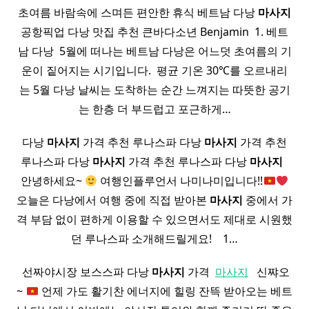
초여름 바람속에 스며든 편안한 휴식 베트남 다낭
마사지
공항픽업 다낭 맛집 추천 큰바다소년 Benjamin ​ 1. 베트
남 다낭 ​ 5월에 떠나는 베트남 다낭은 어느덧 초여름의 기
운이 짙어지는 시기입니다. ​ 평균 기온 30℃를 오르내리
는 5월 다낭 날씨는 도착하는 순간 느껴지는 따뜻한 공기
는 한층 더 부드럽고 포근하게…
다낭
마사지
가격 추천 루나스파 다낭
마사지
가격 추천
루나스파 다낭
마사지
가격 추천 루나스파 다낭
마사지
​ ​
안녕하세요~
여행인플루언서 나미나미입니다!!
오늘은 다낭에서 여행 중에 직접 받아본
마사지
중에서 가
격 부담 없이 편하게 이용할 수 있으면서도 제대로 시원했
던 루나스파 소개해드릴게요! ​ ​ ​ 1…
​ 선짜야시장 보스스파 다낭
마사지
가격 ​
마사지
​ ​ 신쨔오
~
언제 가도 활기찬 에너지에 힐링 잔뜩 받아오는 베트