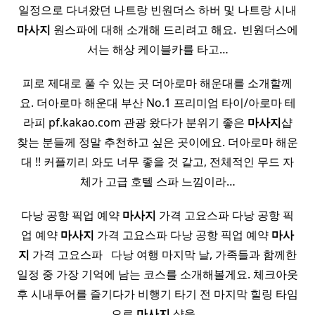
일정으로 다녀왔던 나트랑 빈원더스 하버 및 나트랑 시내
마사지
원스파에 대해 소개해 드리려고 해요. ​ 빈원더스에
서는 해상 케이블카를 타고…
피로 제대로 풀 수 있는 곳 더아로마 해운대를 소개할께
요. 더아로마 해운대 부산 No.1 프리미엄 타이/아로마 테
라피 pf.kakao.com 관광 왔다가 분위기 좋은
마사지
샵
찾는 분들께 정말 추천하고 싶은 곳이에요. 더아로마 해운
대 !! 커플끼리 와도 너무 좋을 것 같고, 전체적인 무드 자
체가 고급 호텔 스파 느낌이라…
다낭 공항 픽업 예약
마사지
가격 고요스파 다낭 공항 픽
업 예약
마사지
가격 고요스파 다낭 공항 픽업 예약
마사
지
가격 고요스파 ​ ​ 다낭 여행 마지막 날, 가족들과 함께한
일정 중 가장 기억에 남는 코스를 소개해볼게요. 체크아웃
후 시내투어를 즐기다가 비행기 타기 전 마지막 힐링 타임
으로
마사지
샵을…