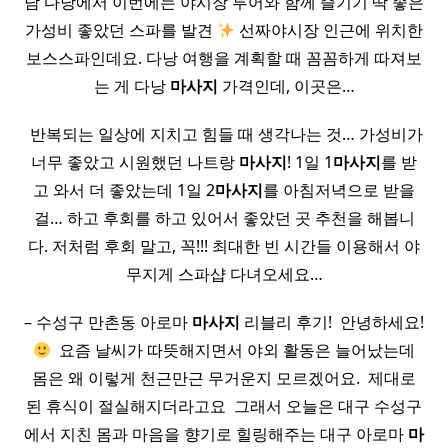
남 다낭에서 이번에는 야시장 투어와 함께 즐기기 딱 좋은
가성비 좋았던 스파를 발견
선짜야시장 인근에 위치한
보스스파인데요. 다낭 여행을 계획할 때 꼼꼼하게 따져보
는 게 다낭
마사지
가격인데, 이곳은…
​ 반복되는 일상에 지치고 힘들 때 생각나는 것… 가성비가
너무 좋았고 시원했던 나트랑
마사지
! 1일 1
마사지
를 받
고 와서 더 좋았는데 1일 2
마사지
를 아침저녁으로 받을
걸… 하고 후회를 하고 있어서 좋았던 곳 추천을 해봅니
다. 저처럼 후회 말고, 꼭!!! 최대한 빈 시간들 이용해서 야
무지게 스파샵 다녀오세요…
– 수성구 만촌동 아로마
마사지
리블리 후기! ​ 안녕하세요!
​ 요즘 날씨가 따뜻해지면서 야외 활동은 늘어났는데
몸은 왜 이렇게 천근만근 무거운지 모르겠어요. ​ 제대로
된 휴식이 절실해지더라고요 ​ 그래서 오늘은 대구 수성구
에서 지친 몸과 마음을 향기로 힐링해주는 대구 아로마
마