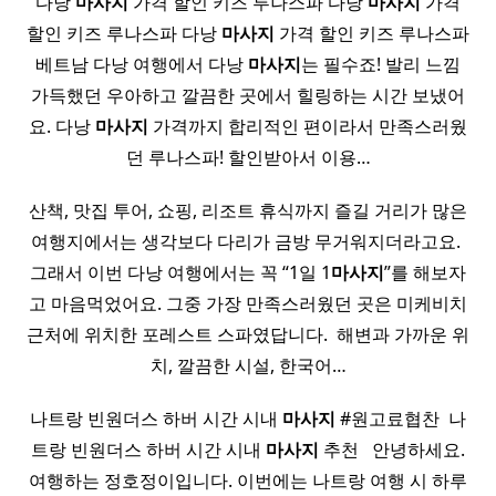
다낭
마사지
가격 할인 키즈 루나스파 다낭
마사지
가격
할인 키즈 루나스파 다낭
마사지
가격 할인 키즈 루나스파
베트남 다낭 여행에서 다낭
마사지
는 필수죠! 발리 느낌
가득했던 우아하고 깔끔한 곳에서 힐링하는 시간 보냈어
요. 다낭
마사지
가격까지 합리적인 편이라서 만족스러웠
던 루나스파! 할인받아서 이용…
산책, 맛집 투어, 쇼핑, 리조트 휴식까지 즐길 거리가 많은
여행지에서는 생각보다 다리가 금방 무거워지더라고요. ​
그래서 이번 다낭 여행에서는 꼭 “1일 1
마사지
”를 해보자
고 마음먹었어요. 그중 가장 만족스러웠던 곳은 미케비치
근처에 위치한 포레스트 스파였답니다. ​ 해변과 가까운 위
치, 깔끔한 시설, 한국어…
나트랑 빈원더스 하버 시간 시내
마사지
#원고료협찬 ​ 나
트랑 빈원더스 하버 시간 시내
마사지
추천 ​ ​ 안녕하세요.
여행하는 정호정이입니다. 이번에는 나트랑 여행 시 하루