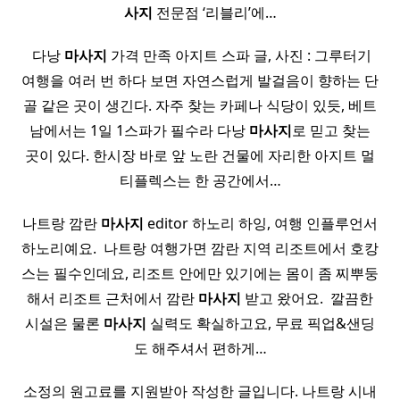
사지
전문점 ‘리블리’에…
​ ​ 다낭
마사지
가격 만족 아지트 스파 글, 사진 : 그루터기 ​
여행을 여러 번 하다 보면 자연스럽게 발걸음이 향하는 단
골 같은 곳이 생긴다. 자주 찾는 카페나 식당이 있듯, 베트
남에서는 1일 1스파가 필수라 다낭
마사지
로 믿고 찾는
곳이 있다. 한시장 바로 앞 노란 건물에 자리한 아지트 멀
티플렉스는 한 공간에서…
나트랑 깜란
마사지
editor 하노리 하잉, 여행 인플루언서
하노리예요. ​ 나트랑 여행가면 깜란 지역 리조트에서 호캉
스는 필수인데요, 리조트 안에만 있기에는 몸이 좀 찌뿌둥
해서 리조트 근처에서 깜란
마사지
받고 왔어요. ​ 깔끔한
시설은 물론
마사지
실력도 확실하고요, 무료 픽업&샌딩
도 해주셔서 편하게…
소정의 원고료를 지원받아 작성한 글입니다. 나트랑 시내