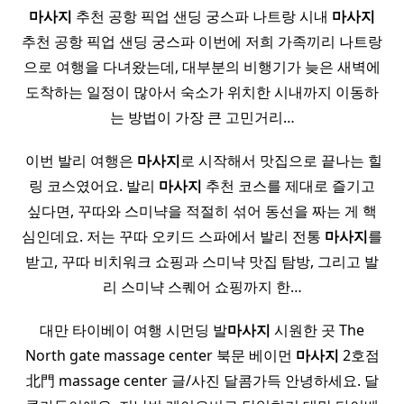
마사지
추천 공항 픽업 샌딩 궁스파 나트랑 시내
마사지
추천 공항 픽업 샌딩 궁스파 이번에 저희 가족끼리 나트랑
으로 여행을 다녀왔는데, 대부분의 비행기가 늦은 새벽에
도착하는 일정이 많아서 숙소가 위치한 시내까지 이동하
는 방법이 가장 큰 고민거리…
​ 이번 발리 여행은
마사지
로 시작해서 맛집으로 끝나는 힐
링 코스였어요. 발리
마사지
추천 코스를 제대로 즐기고
싶다면, 꾸따와 스미냑을 적절히 섞어 동선을 짜는 게 핵
심인데요. 저는 꾸따 오키드 스파에서 발리 전통
마사지
를
받고, 꾸따 비치워크 쇼핑과 스미냑 맛집 탐방, 그리고 발
리 스미냑 스퀘어 쇼핑까지 한…
대만 타이베이 여행 시먼딩 발
마사지
시원한 곳 The
North gate massage center 북문 베이먼
마사지
2호점
北門 massage center 글/사진 달콤가득 안녕하세요. 달