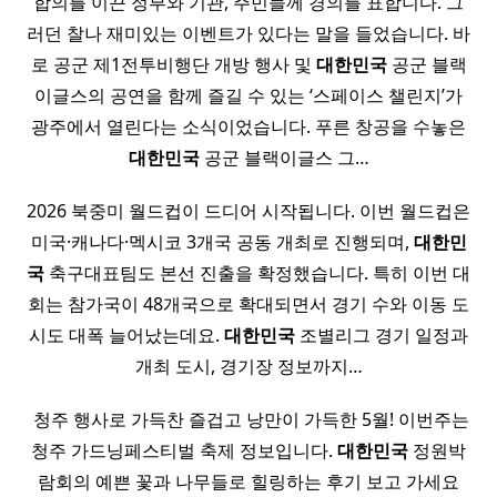
합의를 이끈 정부와 기관, 주민들께 경의를 표합니다. 그
러던 찰나 재미있는 이벤트가 있다는 말을 들었습니다. 바
로 공군 제1전투비행단 개방 행사 및
대한민국
공군 블랙
이글스의 공연을 함께 즐길 수 있는 ‘스페이스 챌린지’가
광주에서 열린다는 소식이었습니다. 푸른 창공을 수놓은
대한민국
공군 블랙이글스 그…
2026 북중미 월드컵이 드디어 시작됩니다. 이번 월드컵은
미국·캐나다·멕시코 3개국 공동 개최로 진행되며,
대한민
국
축구대표팀도 본선 진출을 확정했습니다. 특히 이번 대
회는 참가국이 48개국으로 확대되면서 경기 수와 이동 도
시도 대폭 늘어났는데요.
대한민국
조별리그 경기 일정과
개최 도시, 경기장 정보까지…
​ 청주 행사로 가득찬 즐겁고 낭만이 가득한 5월! 이번주는
청주 가드닝페스티벌 축제 정보입니다.
대한민국
정원박
람회의 예쁜 꽃과 나무들로 힐링하는 후기 보고 가세요