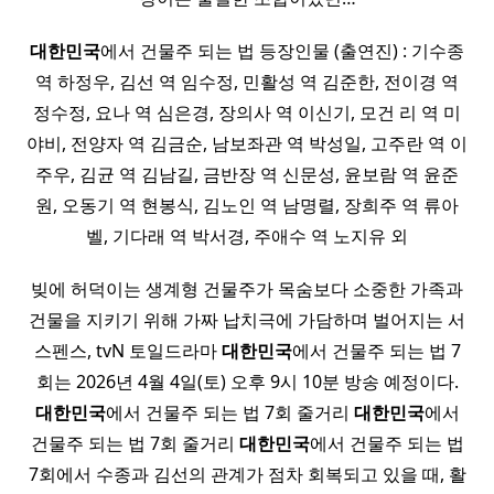
대한민국
에서 건물주 되는 법 등장인물 (출연진) : 기수종
역 하정우, 김선 역 임수정, 민활성 역 김준한, 전이경 역
정수정, 요나 역 심은경, 장의사 역 이신기, 모건 리 역 미
야비, 전양자 역 김금순, 남보좌관 역 박성일, 고주란 역 이
주우, 김균 역 김남길, 금반장 역 신문성, 윤보람 역 윤준
원, 오동기 역 현봉식, 김노인 역 남명렬, 장희주 역 류아
벨, 기다래 역 박서경, 주애수 역 노지유 외
빚에 허덕이는 생계형 건물주가 목숨보다 소중한 가족과
건물을 지키기 위해 가짜 납치극에 가담하며 벌어지는 서
스펜스, tvN 토일드라마
대한민국
에서 건물주 되는 법 7
회는 2026년 4월 4일(토) 오후 9시 10분 방송 예정이다.
대한민국
에서 건물주 되는 법 7회 줄거리
대한민국
에서
건물주 되는 법 7회 줄거리
대한민국
에서 건물주 되는 법
7회에서 수종과 김선의 관계가 점차 회복되고 있을 때, 활