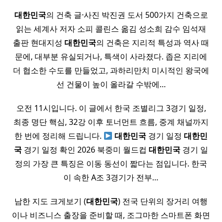
대한민국
의 건축 글·사진 박진권 도서 500가지 건축으로
읽는 세계사 저자 소피 콜린스 옮김 성소희 감수 임석재
출판 현대지성
대한민국
의 건축은 지리적 특성과 역사 때
문에, 대부분 유실되거나, 특색이 사라졌다. 좁은 지리에
더 협소한 수도를 만들었고, 과하리만치 미시적인 왕국에
선 건물이 높이 올라갈 수밖에…
오전 11시입니다. 이 글에서 한국 조별리그 3경기 일정,
최종 명단 핵심, 32강 이후 토너먼트 흐름, 중계 채널까지
한 번에 정리해 드립니다.
대한민국
경기 일정
대한민
국
경기 일정 확인 2026 북중미 월드컵
대한민국
경기 일
정의 가장 큰 특징은 이동 동선이 짧다는 점입니다. 한국
이 속한 A조 3경기가 전부…
남한 지도 크게보기 (
대한민국
) 전국 단위의 장거리 여행
이나 비즈니스 출장을 준비할 때, 조그마한 스마트폰 화면