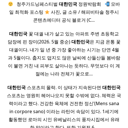
​ ​ 청주가드닝페스티벌
대한민국
정원박람회 ​ ​
모바
일 최적화 포스팅
사진, 글 소유 / 해피비타솔 청주시
콘텐츠에디터 공식 블로거 (C…
대한민국
꽃 대궐 내가 살고 있는 아파트 주변 초등학교
담장에 핀 장미(2026. 5월 중순)
대한민국
은 지금 온통 꽃
대궐이다. 내가 일 년 중 가장 좋아하는 시기는 단연 4월
과 5월이다. 춥지도 덥지도 않은 날씨에 산들산들 봄바람
이 불면 거친 내 피부도 살아나는 듯하다. 무엇보다 이 계
절에는 나라 전체가 꽃으로…
대한민국
스포츠의 몰락. 이 상태가 지속된다면
대한민국
스포츠는 영원히 헤어나오지 못할 수밖에 없다. 체력은 국
력이라고 했다. 건강한 육체에 건전한 정신’(Mens sana
in corpore sano) 이라는 라틴어 속담이 있다. 1세기에
활동했던 로마의 시인 유베날리스의 풍자시집에서 유래
한 말이라고 한다. 또한 기원전 6…