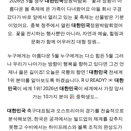
2026년 5월 청주
대한민국
정원박람회 ​ ​ ​ 꽃과 정원이 아
름다운 봄 축제에 온 가족이 다녀왔어요 아들 회사 구경
갔다가 바로 앞에서 열리고 있는 꽃 축제는 선물받은 기분
이었어요. ​ 충북 청주에서 열린
대한민국
정원박람회였어
요. ​ 꽃을 전시하는 행사뿐만 아니라, 자연과 예술, 힐링과
문화가 함께 어우러진 대형 정원…
누구에게는 아름다운 5월 누구에게는 다소 힘든 5월 그러
나 우리가 나아가는 방향이 행복을 향하고 있다면 그건 언
제나 옳은 길이죠! 오늘은 국뽕의 향연 !
대한민국
전세계
1위 분야를 알아보도록 하겠습니다. R U READY?
대한
민국
이 세계 1위! 2026년
대한민국
이 세계에서 가장 앞서
가는 10가지 분야
중학생도…
대한민국
축구대표팀과 오스트리아의 경기를 전술적으로
분석해보면, 한국은 공격에서는 빌드업의 체계를 갖추지
못했고 수비에서는 하이프레스와 블록 조직의 완성도가