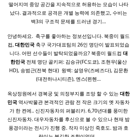
떨어지며 중앙 공간을 지속적으로 허용하는 모습이 나타
났다. 결과적으로 공격은 개별 능력에 의존했고, 수비는
백3의 구조적 문제를 드러낸 경기…
안녕하세요. ​ 축구를 좋아하는 정보선입니다. 북중미 월드
컵,
대한민국
축구 국가대표팀의 26인 명단이 발표되었습
니다. 어떤 선수들이 발탁되었을까요? 북중미 월드컵
대
한민국
전체 명단 골키퍼: 김승규(FC도쿄), 조현우(울산
HD), 송범근(전북 현대) ​ 윙백: 설영우(즈베즈다), 김문환
(대전하나시티즌), 옌스(묀헨…
옥상정원에서 경복궁 및 의정부지를 조망 할 수 있는
대한
민국
역사박물관 본격적인 관람 전 작은 크기의 옛 자동차
가 한 켠에.. 신진자동차의 퍼블리카. 6,70년대를 풍미한
신진자동차. 대우자동차를 후신으로 볼 수 있으나 현재 밤
풍경이라는 전시가 진행 중. 작자 미상인 죽호도. 밤과 호
랑이는 불길한 조합이었던…