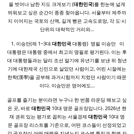
을 벗어나 남한 지도 크게보기 (
대한민국
)를 한눈에 넓게
띄워보고 싶은 순간이 종종 찾아옵니다. 서울부터 제주까
지 이어지는 국토의 산맥, 길게 뻗은 고속도로망, 각 도·시
단위의 대략적인 거리와…
​ 1. 이승만(제 1~3대
대한민국
대통령) ​ 명필 이승만 ​ ​ 이
대통령은 대통령 중에서 최고의 명필로 평가된다. 이는 후
대 대통령들과는 달리 조선 말기에 유년기를 보낸 뒤 청년
기에 대한제국 신민으로 살았던 사람이고, 어린 시절에는
한학(漢學)을 공부해 과거시험까지 치렀던 사람이기 때문
이다. 이승만은 영어에도…
골프를 즐기는 분이라면 누구나 한 번쯤 라운딩 해보고 싶
은 곳, 바로
대한민국
10대 명문 골프장입니다. 2026년 현
재 권위 있는 평가로 꼽히는 서울경제
대한민국
10대 명
문 골프장 리스트를 기준으로, 어떤 코스들이 선정되었고
각 골프장이 어떤 매력을 지녔는지 코스별 특징과 함께 자