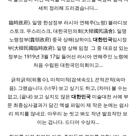
세히 정리해 드리겠습니다…
臨時政府). 일명 한성정부 러시아 연해주(노령) 블라디보
스토크. 우스리스크, 대한국민의회(大韓國民議會). 일명
노령정부(露領政府) 중국 상해(상하이),
대한민국
임시정
부(大韓民國臨時政府). 일명 상해 임정 ​ 그 중 대표성 있는
정부는 1919년 3월 17일 들어선 러시아 연해주인 노령에
처음 수립된 대한국민의회이고…
긁적긁적(뒤통수), 미적미적(검색속도), 끈적끈적(속마
음). 그랬습니다. (너무) 보고 싶기도 하고, (차마) 볼 수는
없고, (끝내) 보고 싶지도 않은
대한민국
미술대전 서예 부
문 최종심사결과가 담긴 엑셀 파일이 제 작은 눈에는 쉽사
리 띄지를 않네요. 아무리 눈 씻고 봐도 작년 발표작만 보
이는 겁니다. 드디어 수상자…