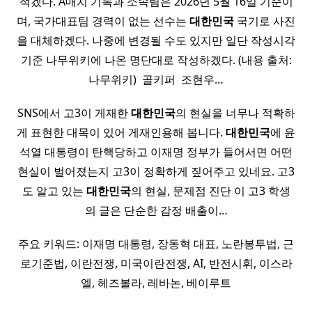
적겠다. A매치 기록과 소속팀은 2026년 5월 16일 기준이
며, 국가대표팀 경력이 없는 선수는
대한민국
국기로 사진
을 대체하겠다. 나중에 변경될 수도 있지만 일단 작성시각
기준 나무위키에 나온 명단대로 작성하겠다. (내용 출처:
나무위키) ​ 골키퍼 ​ 조현우…
SNS에서 고3이 게재한
대한민국
의 현실을 너무나 적확하
게 표현한 대목이 있어 게재인용해 봅니다.
대한민국
에 윤
석열 대통령이 탄핵당하고 이재명 정부가 들어서면 어떤
현실이 벌어졌는지 고3이 정확하게 짚어주고 있네요. 고3
도 알고 있는
대한민국
의 현실, 문제점 진단 이 고3 학생
의 글은 단순한 감정 배출이…
주요 키워드: 이재명 대통령, 장동혁 대표, 노란봉투법, 근
로기준법, 이란전쟁, 미국이란전쟁, AI, 반전시휘, 이스라
엘, 헤즈볼라, 레바논, 베이루트