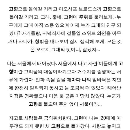
고향
으로 돌아갈 거라고 이오시프 브로드스끼
고향
으로
돌아갈 거라고. 그래, 좋네. 그런데 주위를 둘러보게, -누
구에게 그대 아직 소용 있으며 이제 누가 그대의 친구 되
겠나? 가거들랑, 저녁식사에 곁들일 스위트 와인을 아무
거나 사다가, 창밖을 내다보며 잠시 생각해 보게. 모든 것
은 오로지 그대의 탓이니, 잘됐지…
나는 서울에서 태어났다. 서울에서 나고 자란 이들에게
고
향
이란 그리움의 대상이라기보다 거주지를 증명하는 서
류에 가깝다. 인파 속을 걸을 때마다 나의 발바닥은 지면
에 완전히 밀착되지 못하고 늘 조금씩 떠 있었다. 태어난
지점은 명확했으나 마음 둘 곳은 마땅치 않았다. 누군가
고향
을 물으면 주저 없이 서울이라…
자고로 사람들은 금의환향한다. 그런데 나는, 20대에 아
무것도 되지 못한 채
고향
으로 돌아갔다. 사랑도 놓치고