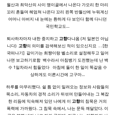
월산과 최악산의 사이 맹이골에서 나온다 가오리 한 마리
꼬리 흔들며 헤엄쳐 나온다 꼬리 왼쪽 반월산에 누워계신
어머니 아버지 내 눈에는 환하게 다 보인다 함께 다니던
국민학교도…
퇴사하자마자 내한 중지하고
고향
다냐옴 (저 일본인 아닙
니다) ​
고향
의 의미를 검색해보신 적이 있으신지요 ​ . . [한
국떠나기] ​ 같이가는 희쨩이랑 벨소리로 설정해두고 일어
나면 보고하기로함 ​ 백수라서 아침뱅기 도전했는데 난 백
수 1일차라서 힘들었다 ​ ​ 아침에 둘이 한 일이 똑같음 수
상하게도 이른시간에 고구마…
하루를 마무리했다. 쉴 틈 없이 밀려오는 정보와 사람들의
목소리, 자동차의 경적 소리가 뒤섞여 만들어내는 그 복잡
한 리듬에 익숙해져 있던 나에게 이
고향
의 침묵은 거의
폭력에 가까웠다. 그 침묵 속에서, 나는 문득 깨달았다. 이