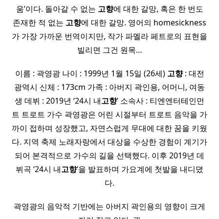
움’이다. 돌아갈 수 없는
고향
에 대한 갈망, 혹은 한 번도
존재한 적 없는
고향
에 대한 갈망. 영어의 homesickness
가 가장 가까운 번역이지만, 작가 파멜라 페트로의 표현을
빌리면 그건 원목…
이름 : 곽영광 나이 : 1999년 1월 15일 (26세)
고향
: 대전
광역시 신체 : 173cm 가족 : 아버지 곽인용, 어머니, 여동
생 데뷔 : 2019년 ‘24시 내
고향
’ 소속사 : 티엔엔터테인먼
트 트로트 가수 곽영광은 어린 시절부터 트로트 음악을 가
까이 접하며 성장했고, 자연스럽게 무대에 대한 꿈을 키웠
다. 지역 축제 노래자랑에서 대상을 수상한 경험이 계기가
되어 본격적으로 가수의 길을 선택했다. 이후 2019년 데
뷔곡 ‘24시 내
고향
’을 발표하며 가요계에 첫발을 내디뎠
다.
곽영광의 음악적 기반에는 아버지 곽인용의 영향이 크게