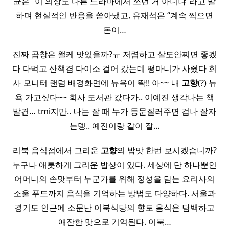
균은 “이 의상도 다른 드라마에서 쓰던 거 아니냐”라고 말
하며 현실적인 반응을 쏟아냈고, 유재석은 “계속 찍으면
돈이…
진짜 곱창은 왤케 맛있을까?ㅠ 저렴하고 살도안찌면 좋겠
다 다먹고 산책겸 다이소 걸어 갔는데 떵마니가 사줬다 회
사 모니터 랜덤 배경화면에 뉴욕이 똭!! 아~~ 내
고향
(?) 뉴
욕 가고싶다~~ 회사 도서관 갔다가.. 이예진 생각나는 책
발견… tmi지만.. 나는 잘 때 누가 등문질러주면 겁나 잘자
는뎅.. 예진이랑 같이 잘…
리북 음식점에서 그리운
고향
의 밥맛 한번 보시겠습니까?
누구나 애틋하게 그리운 밥상이 있다. 세상에 단 하나뿐인
어머니의 손맛부터 누군가를 위해 정성을 담는 요리사의
소울 푸드까지 음식을 기억하는 방법도 다양하다. 서울과
경기도 인근에 소문난 이북식당의 향토 음식은 담백하고
애잔한 맛으로 기억된다. 이북…