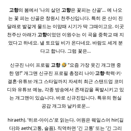
고향
의 봄에서 ‘나의 살던
고향
은 꽃피는 산골’… 에 나오
는 꽃 피는 산골은 창원시 천주산입니다. 특히 온 산이 진
달래로 발갛게 물드는 이맘때 시기가 딱 그때이고요. 이곳
천주산 아래가
고향
이었던 이원수는 이 곡을 중학교 때 지
었다고 하네요. 낼 토요일 비가 온다네요. 바람도 세게 분
다고 합니다. 그럼 꽃은…
신규진 나이 프로필
고향
“요즘 가장 웃긴 개그맨 중
한 명!” 개그맨 신규진 프로필 총정리 나이·
고향
·학력·키·
결혼·유튜브·개그 스타일까지 자세히 최근 스탠드업 코미
디와 유튜브 예능, 각종 방송에서 존재감을 폭발시키고 있
는 개그맨이 있습니다. 바로 신규진입니다. 특유의 현실
공감 개그와 날카로운…
hiraeth). ‘히르-아이스’로 읽는다. 어원은 웨일스어 hir(길
다)와 aeth(고통, 슬픔). 직역하면 ‘긴 고통’ 또는 ‘긴 그리