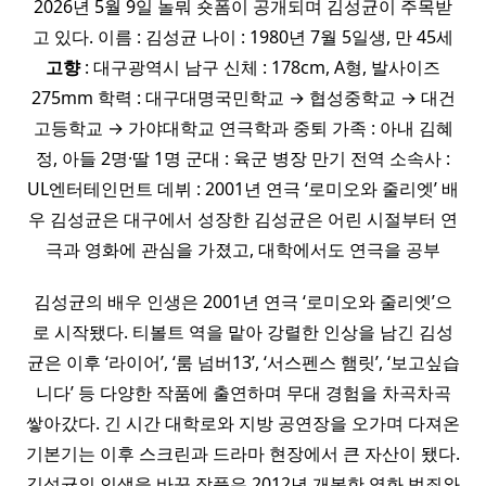
2026년 5월 9일 놀뭐 숏폼이 공개되며 김성균이 주목받
고 있다. 이름 : 김성균 나이 : 1980년 7월 5일생, 만 45세
고향
: 대구광역시 남구 신체 : 178cm, A형, 발사이즈
275mm 학력 : 대구대명국민학교 → 협성중학교 → 대건
고등학교 → 가야대학교 연극학과 중퇴 가족 : 아내 김혜
정, 아들 2명·딸 1명 군대 : 육군 병장 만기 전역 소속사 :
UL엔터테인먼트 데뷔 : 2001년 연극 ‘로미오와 줄리엣’ 배
우 김성균은 대구에서 성장한 김성균은 어린 시절부터 연
극과 영화에 관심을 가졌고, 대학에서도 연극을 공부
김성균의 배우 인생은 2001년 연극 ‘로미오와 줄리엣’으
로 시작됐다. 티볼트 역을 맡아 강렬한 인상을 남긴 김성
균은 이후 ‘라이어’, ‘룸 넘버13’, ‘서스펜스 햄릿’, ‘보고싶습
니다’ 등 다양한 작품에 출연하며 무대 경험을 차곡차곡
쌓아갔다. 긴 시간 대학로와 지방 공연장을 오가며 다져온
기본기는 이후 스크린과 드라마 현장에서 큰 자산이 됐다.
김성균의 인생을 바꾼 작품은 2012년 개봉한 영화 범죄와