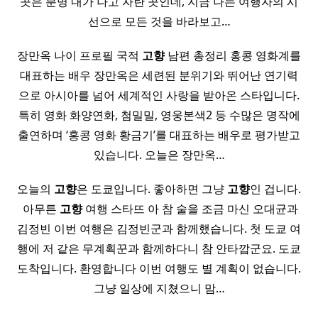
곳은 분명 내가 나고 자란 곳인데, 지금 나는 여행자의 시
선으로 모든 것을 바라보고…
장만옥 나이 프로필 국적
고향
남편 총정리 홍콩 영화계를
대표하는 배우 장만옥은 세련된 분위기와 뛰어난 연기력
으로 아시아를 넘어 세계적인 사랑을 받아온 스타입니다.
특히 영화 화양연화, 첨밀밀, 영웅본색2 등 수많은 명작에
출연하며 ‘홍콩 영화 황금기’를 대표하는 배우로 평가받고
있습니다. 오늘은 장만옥…
오늘의
고향
은 도쿄입니다. 좋아하면 그냥
고향
인 겁니다.
​ 아무튼
고향
여행 스타뜨 아 참 술을 조금 마신 오대균과
김정빈 이번 여행은 김정빈군과 함께했습니다. 첫 도쿄 여
행에 저 같은 무계획꾼과 함께하다니 참 안타깝군요. 도쿄
도착입니다. 환영합니다 이번 여행도 별 계획이 없습니다.
그냥 일상에 지쳤으니 맘…