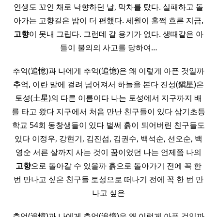
인생도 꼬인 채로 낙향하던 날, 막차를 탔다. 실패하고 돌
아가는 고향길은 밤이 더 편했다. 세월이 훌쩍 흐른 지금,
고향
이 못내 그립다. 그런데 갈 용기가 없다. 생때같은 아
들이 불의의 사고를 당하여…
추억(追憶)과 나에게 추억(追憶)은 왜 이렇게 아픈 것일까
추억, 이란 말에 걸려 넘어져서 하늘을 본다 진성(鎭星)은
토성(土星)의 다른 이름이다 나는 토성에서 지구까지 배
를 타고 왔다 지구에서 처음 만난 친구들이 있다 삼기초등
학교 54회 동창생들이 있다 벌써 흙이 되어버린 친구들도
있다 이정우, 강현기, 김진섭, 김권수, 백석순, 선오순, 백
영순 서른 살까지 사는 것이 꿈이었던 나는 언제쯤 나의
고향
으로 돌아갈 수 있을까 흙으로 돌아가기 전에 꼭 한
번 만나고 싶은 친구들 토성으로 떠나기 전에 꼭 한 번 만
나고 싶은
추억(追憶)과 나에게 추억(追憶)은 왜 이렇게 아픈 것일까